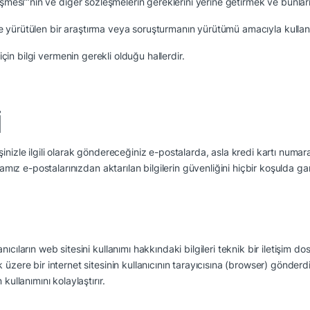
eşmesi”‘nin ve diğer sözleşmelerin gereklerini yerine getirmek ve bun
re yürütülen bir araştırma veya soruşturmanın yürütümü amacıyla kullanıcıl
için bilgi vermenin gerekli olduğu hallerdir.
İ
inizle ilgili olarak göndereceğiniz e-postalarda, asla kredi kartı numara
rmamız e-postalarınızdan aktarılan bilgilerin güvenliğini hiçbir koşulda 
ıcıların web sitesini kullanımı hakkındaki bilgileri teknik bir iletişim d
üzere bir internet sitesinin kullanıcının tarayıcısına (browser) gönderd
kullanımını kolaylaştırır.