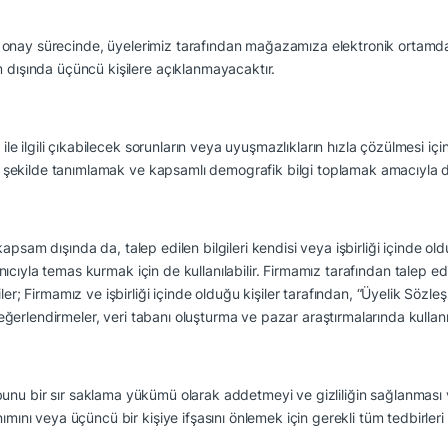
onay sürecinde, üyelerimiz tarafından mağazamıza elektronik ortamdan ile
m dışında üçüncü kişilere açıklanmayacaktır.
 ile ilgili çıkabilecek sorunların veya uyuşmazlıkların hızla çözülmesi içi
bir şekilde tanımlamak ve kapsamlı demografik bilgi toplamak amacıyla da 
 kapsam dışında da, talep edilen bilgileri kendisi veya işbirliği içinde
anıcıyla temas kurmak için de kullanılabilir.
Firmamız tarafından talep edil
ler; Firmamız ve işbirliği içinde olduğu kişiler tarafından, “Üyelik Sözl
 değerlendirmeler, veri tabanı oluşturma ve pazar araştırmalarında kullanıl
ayı, bunu bir sır saklama yükümü olarak addetmeyi ve gizliliğin sağlanmas
nımını veya üçüncü bir kişiye ifşasını önlemek için gerekli tüm tedbirle