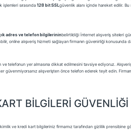
k işlemleri sırasında
128 bit SSL
güvenlik alanı içinde hareket edilir. B
ık adres ve telefon bilgilerinin
belirtildiği İnternet alışveriş sitele
bilir, online alışveriş hizmeti sağlayan firmanın güvenirliği konusunda dah
nin ve telefonun yer almasına dikkat edilmesini tavsiye ediyoruz. Alışve
ğer güvenmiyorsanız alışverişten önce telefon ederek teyit edin. Firmamı
ART BİLGİLERİ GÜVENLİĞİ
mlik ve kredi kart bilgileriniz firmamız tarafından gizlilik prensibine gö