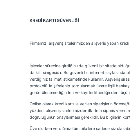
KREDİ KARTI GÜVENLİĞİ
Firmamız
, alışveriş sitelerimizden alışveriş yapan kred
İşlemler sürecine girdiğinizde güvenli bir sitede olduğ
da kilit simgesidir. Bu güvenli bir internet sayfasında o
verdiğiniz talimat istikametinde kullanılır. Alışveriş sır
protokolü ile şifrelenip sorgulanmak üzere ilgili bankaya u
görüntülenemediğinden ve kaydedilmediğinden, üçüncü ş
Online olarak kredi kartı ile verilen siparişlerin ödeme/f
yüzden, alışveriş sitelerimizden ilk defa sipariş veren m
doğruluğunun onaylanması gereklidir. Bu bilgilerin kontro
Üye olurken verdiğiniz tüm bilgilere sadece siz ulaşabilir