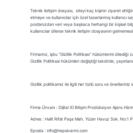
Teknik iletişim dosyası, siteyi kaç kişinin ziyaret ettiği
etmeye ve kullanıcılar için özel tasarlanmış kullanıcı s
postanızdan veri veya başkaca herhangi bir kişisel bilg
kullanıcılar dilerse teknik iletişim dosyasının gelmemes
Firmamız, işbu “Gizlilik Politikası” hükümlerini diledi
Gizlilik Politikası hükümleri değiştiği takdirde, yayınlan
Gizlilik politikamız ile ilgili her türlü soru ve önerileriniz i
Firma Ünvanı :
Dijital ID Bilişim Prodüksiyon Ajans Hizm
Adres :
Halit Rıfat Paşa Mah. Yüzer Havuz Sok. No:1 Pe
Eposta :
info@hepsivarmi.com