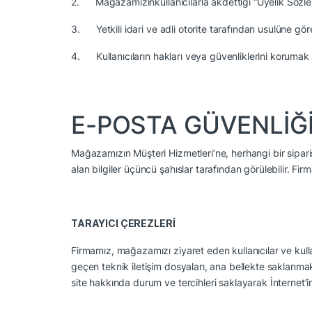
2.
Mağazamızınkullanıcılarla akdettiği “Üyelik Sözl
3.
Yetkili idari ve adli otorite tarafından usulüne gö
4.
Kullanıcıların hakları veya güvenliklerini korumak 
E-POSTA GÜVENLİĞ
Mağazamızın Müşteri Hizmetleri’ne, herhangi bir sipariş
alan bilgiler üçüncü şahıslar tarafından görülebilir. Fi
TARAYICI ÇEREZLERİ
Firmamız, mağazamızı ziyaret eden kullanıcılar ve kullan
geçen teknik iletişim dosyaları, ana bellekte saklanmak 
site hakkında durum ve tercihleri saklayarak İnternet’in 