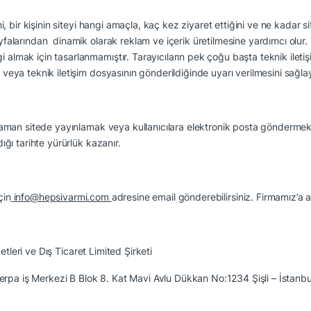
ni, bir kişinin siteyi hangi amaçla, kaç kez ziyaret ettiğini ve ne kadar sit
ayfalarından dinamik olarak reklam ve içerik üretilmesine yardımcı olur.
i almak için tasarlanmamıştır. Tarayıcıların pek çoğu başta teknik ilet
i veya teknik iletişim dosyasının gönderildiğinde uyarı verilmesini sağlay
ği zaman sitede yayınlamak veya kullanıcılara elektronik posta göndermek 
dığı tarihte yürürlük kazanır.
çin
info@hepsivarmi.com
adresine email gönderebilirsiniz. Firmamız’a ait
etleri ve Dış Ticaret Limited Şirketi
rpa iş Merkezi B Blok 8. Kat Mavi Avlu Dükkan No:1234 Şişli – İstanbu