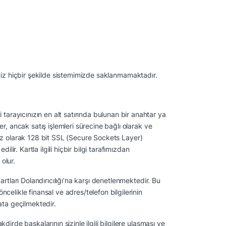
eriniz hiçbir şekilde sistemimizde saklanmamaktadır.
tarayıcınızın en alt satırında bulunan bir anahtar ya
ler, ancak satış işlemleri sürecine bağlı olarak ve
ağımsız olarak 128 bit SSL (Secure Sockets Layer)
ilir. Kartla ilgili hiçbir bilgi tarafımızdan
olur.
Kartları Dolandırıcılığı’na karşı denetlenmektedir. Bu
ncelikle finansal ve adres/telefon bilgilerinin
bata geçilmektedir.
kdirde başkalarının sizinle ilgili bilgilere ulaşması ve