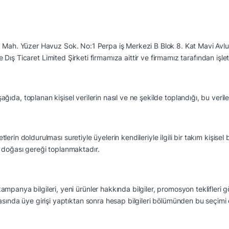
a Mah. Yüzer Havuz Sok. No:1 Perpa iş Merkezi B Blok 8. Kat Mavi Avl
Dış Ticaret Limited Şirketi firmamıza aittir ve firmamız tarafından işletil
 Aşağıda, toplanan kişisel verilerin nasıl ve ne şekilde toplandığı, bu veril
in doldurulması suretiyle üyelerin kendileriyle ilgili bir takım kişisel bil
 doğası gereği toplanmaktadır.
panya bilgileri, yeni ürünler hakkında bilgiler, promosyon teklifleri gön
sında üye girişi yaptıktan sonra hesap bilgileri bölümünden bu seçimi de