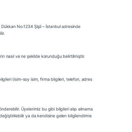
u Dükkan No:1234 Şişli – İstanbul
adresinde
ir.
erin nasıl ve ne şekilde korunduğu belirtilmiştir.
gileri (isim-soy isim, firma bilgileri, telefon, adres
derebilir. Üyelerimiz bu gibi bilgileri alıp almama
ğiştirilebilir ya da kendisine gelen bilgilendirme