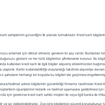
i kartı sahiplerinin güvenliğini ilk planda tutmaktadır. Kredi kartı bilgil
unuzu anlamak için dikkat etmeniz gereken iki şey vardır. Bunlardan biri 
lduğunuzu gösterir ve her türlü bilgileriniz şifrelenerek korunur. Bu bilgi
asında kullanılan kredi kartı ile ilgili bilgiler alışveriş sitelerimizden b
laştırılır. Kartın kullanılabilirliği onaylandığı takdirde alışverişe devam ed
ahısların herhangi bir koşulda bu bilgileri ele geçirmesi engellenmiş 
atura/teslimat adresi bilgilerinin güvenilirliği firmamiz tarafından Kredi 
üşterilerin siparişlerinin tedarik ve teslimat aşamasına gelebilmesi için ö
lü için gerekirse kredi kartı sahibi müşteri ile veya ilgili banka ile irti
 ve siz değiştirebilirsiniz. Üye giriş bilgilerinizi güvenli koruduğunuz ta