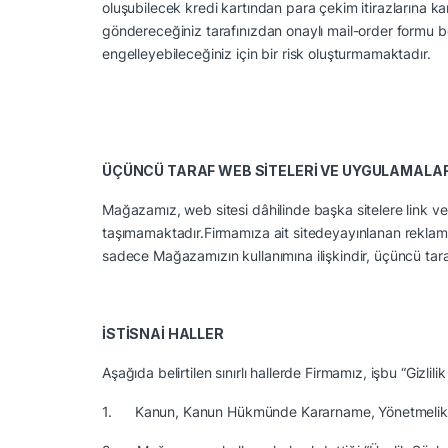
oluşubilecek kredi kartından para çekim itirazlarına kar
göndereceğiniz tarafınızdan onaylı mail-order formu be
engelleyebileceğiniz için bir risk oluşturmamaktadır.
ÜÇÜNCÜ TARAF WEB SİTELERİ VE UYGULAMALA
Mağazamız, web sitesi dâhilinde başka sitelere link vereb
taşımamaktadır.
Firmamıza ait sitedeyayınlanan reklamlar,
sadece Mağazamızın kullanımına ilişkindir, üçüncü tar
İSTİSNAİ HALLER
Aşağıda belirtilen sınırlı hallerde Firmamız, işbu “Gizlili
1.
Kanun, Kanun Hükmünde Kararname, Yönetmelik v.b. 