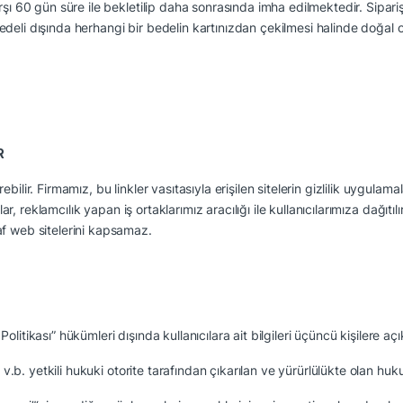
şı 60 gün süre ile bekletilip daha sonrasında imha edilmektedir. Sipariş 
deli dışında herhangi bir bedelin kartınızdan çekilmesi halinde doğal o
R
ilir. Firmamız, bu linkler vasıtasıyla erişilen sitelerin gizlilik uygulama
 reklamcılık yapan iş ortaklarımız aracılığı ile kullanıcılarımıza dağıtılır
af web sitelerini kapsamaz.
k Politikası” hükümleri dışında kullanıcılara ait bilgileri üçüncü kişilere a
yetkili hukuki otorite tarafından çıkarılan ve yürürlülükte olan hukuk