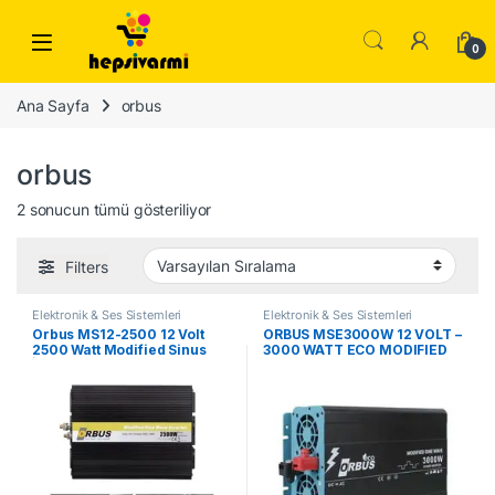
Skip to navigation
Skip to content
0
Ana Sayfa
orbus
orbus
2 sonucun tümü gösteriliyor
Filters
Elektronik & Ses Sistemleri
Elektronik & Ses Sistemleri
Orbus MS12-2500 12 Volt
ORBUS MSE3000W 12 VOLT –
2500 Watt Modified Sinus
3000 WATT ECO MODIFIED
İnve
SINUS INVERTER