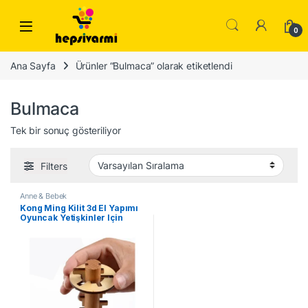
Skip to navigation
Skip to content
0
Ana Sayfa
Ürünler “Bulmaca” olarak etiketlendi
Bulmaca
Tek bir sonuç gösteriliyor
Filters
Anne & Bebek
Kong Ming Kilit 3d El Yapımı
Oyuncak Yetişkinler Için
Bulmaca Beyin Oyunu