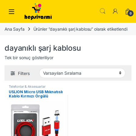
Skip to navigation
Skip to content
0
Ana Sayfa
Ürünler “dayanıklı şarj kablosu” olarak etiketlendi
dayanıklı şarj kablosu
Tek bir sonuç gösteriliyor
Filters
Telefonlar & Aksesuarlar
USLION Micro USB Mıknatıslı
Kablo Kırmızı Örgülü