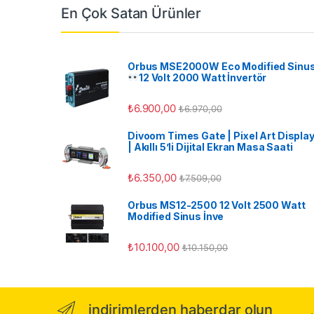
En Çok Satan Ürünler
Orbus MSE2000W Eco Modified Sinu
12 Volt 2000 Watt İnvertör
₺
6.900,00
₺
6.970,00
Divoom Times Gate | Pixel Art Displa
| Akıllı 5’li Dijital Ekran Masa Saati
₺
6.350,00
₺
7.509,00
Orbus MS12-2500 12 Volt 2500 Watt
Modified Sinus İnve
₺
10.100,00
₺
10.150,00
indirimlerden haberdar olun