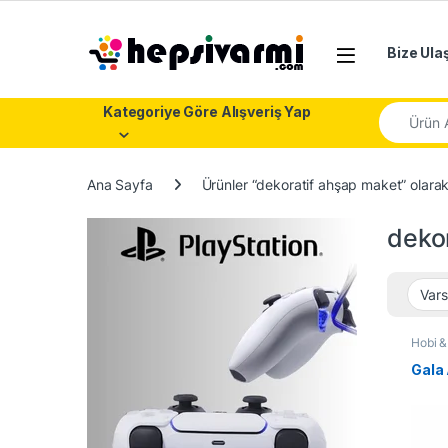
Skip to navigation
Skip to content
Bize Ula
Search fo
Kategoriye Göre Alışveriş Yap
Ana Sayfa
Ürünler “dekoratif ahşap maket” olarak
deko
Hobi &
Gala 