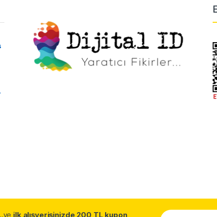
s
y
...ve
ilk alışverişinizde 200 TL kupon