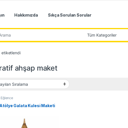
şın
Hakkımızda
Sıkça Sorulan Sorular
r:
 etiketlendi
ratif ahşap maket
 Eğlence
Atölye Galata Kulesi Maketi