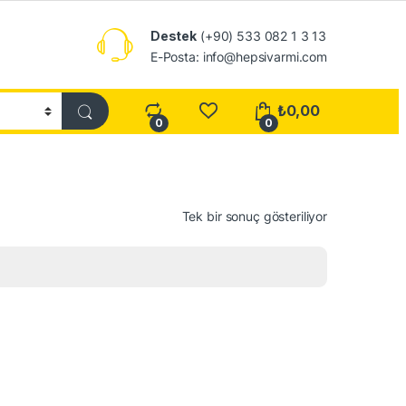
Destek
(+90) 533 082 1 3 13
E-Posta: info@hepsivarmi.com
₺
0,00
0
0
Tek bir sonuç gösteriliyor