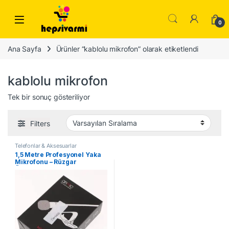
Skip to navigation
Skip to content
0
Ana Sayfa
Ürünler “kablolu mikrofon” olarak etiketlendi
kablolu mikrofon
Tek bir sonuç gösteriliyor
Filters
Telefonlar & Aksesuarlar
1,5 Metre Profesyonel Yaka
Mikrofonu – Rüzgar
Önleyicili, Video Konferans
ve Kayıt İçin