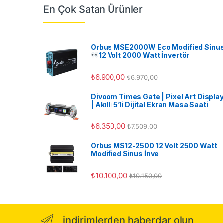
En Çok Satan Ürünler
Orbus MSE2000W Eco Modified Sinu
12 Volt 2000 Watt İnvertör
₺
6.900,00
₺
6.970,00
Divoom Times Gate | Pixel Art Displa
| Akıllı 5’li Dijital Ekran Masa Saati
₺
6.350,00
₺
7.509,00
Orbus MS12-2500 12 Volt 2500 Watt
Modified Sinus İnve
₺
10.100,00
₺
10.150,00
indirimlerden haberdar olun