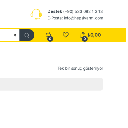
Destek
(+90) 533 082 1 3 13
E-Posta: info@hepsivarmi.com
₺
0,00
0
0
Tek bir sonuç gösteriliyor