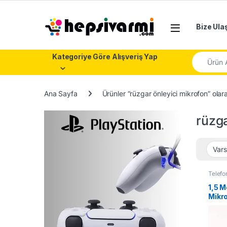
Skip to navigation
Skip to content
Bize Ula
Search fo
Kategoriye Göre Alışveriş Yap
Ana Sayfa
Ürünler “rüzgar önleyici mikrofon” olar
rüzga
Telefo
1,5 M
Mikro
Video