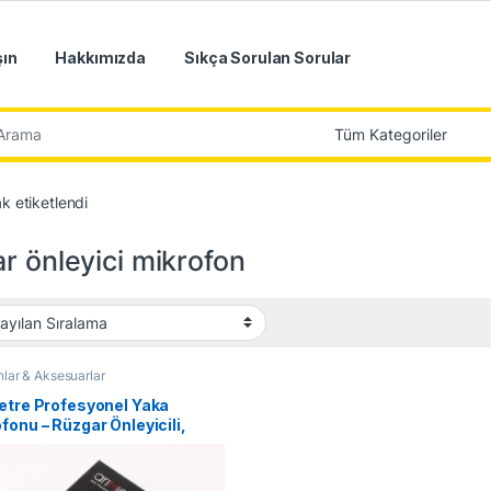
şın
Hakkımızda
Sıkça Sorulan Sorular
r:
ak etiketlendi
r önleyici mikrofon
nlar & Aksesuarlar
etre Profesyonel Yaka
fonu – Rüzgar Önleyicili,
 Konferans ve Kayıt İçin