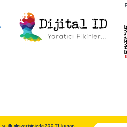
s
y
...ve
ilk alışverişinizde 200 TL kupon