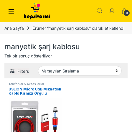
Skip to navigation
Skip to content
0
Ana Sayfa
Ürünler “manyetik şarj kablosu” olarak etiketlendi
manyetik şarj kablosu
Tek bir sonuç gösteriliyor
Filters
Telefonlar & Aksesuarlar
USLION Micro USB Mıknatıslı
Kablo Kırmızı Örgülü