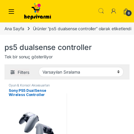
Skip to navigation
Skip to content
0
Ana Sayfa
Ürünler “ps5 dualsense controller” olarak etiketlendi
ps5 dualsense controller
Tek bir sonuç gösteriliyor
Filters
Oyun & Konsol Aksesuarları
Sony PS5 DualSense
Wireless Controller