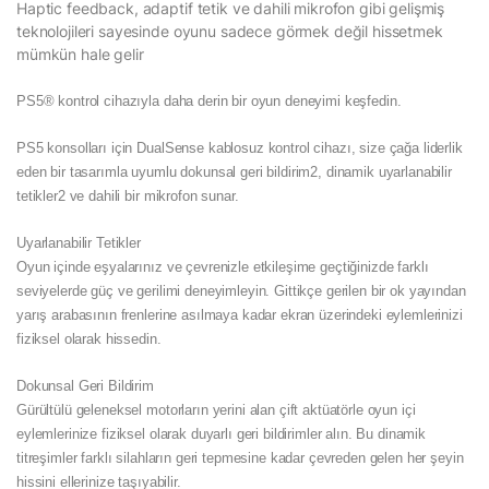
Haptic feedback, adaptif tetik ve dahili mikrofon gibi gelişmiş
teknolojileri sayesinde oyunu sadece görmek değil hissetmek
mümkün hale gelir
PS5® kontrol cihazıyla daha derin bir oyun deneyimi keşfedin.
PS5 konsolları için DualSense kablosuz kontrol cihazı, size çağa liderlik
eden bir tasarımla uyumlu dokunsal geri bildirim2, dinamik uyarlanabilir
tetikler2 ve dahili bir mikrofon sunar.
Uyarlanabilir Tetikler
Oyun içinde eşyalarınız ve çevrenizle etkileşime geçtiğinizde farklı
seviyelerde güç ve gerilimi deneyimleyin. Gittikçe gerilen bir ok yayından
yarış arabasının frenlerine asılmaya kadar ekran üzerindeki eylemlerinizi
fiziksel olarak hissedin.
Dokunsal Geri Bildirim
Gürültülü geleneksel motorların yerini alan çift aktüatörle oyun içi
eylemlerinize fiziksel olarak duyarlı geri bildirimler alın. Bu dinamik
titreşimler farklı silahların geri tepmesine kadar çevreden gelen her şeyin
hissini ellerinize taşıyabilir.