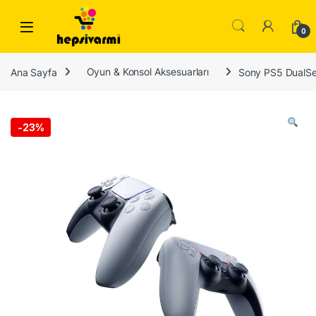
Skip to navigation
Skip to content
0
Ana Sayfa
Oyun & Konsol Aksesuarları
Sony PS5 DualSen
-
23%