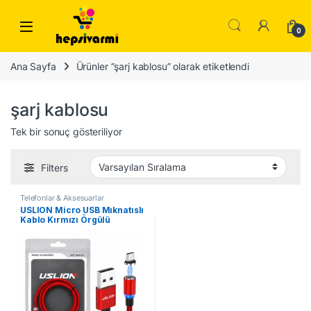
Skip to navigation
Skip to content
0
Ana Sayfa
Ürünler “şarj kablosu” olarak etiketlendi
şarj kablosu
Tek bir sonuç gösteriliyor
Filters
Telefonlar & Aksesuarlar
USLION Micro USB Mıknatıslı
Kablo Kırmızı Örgülü