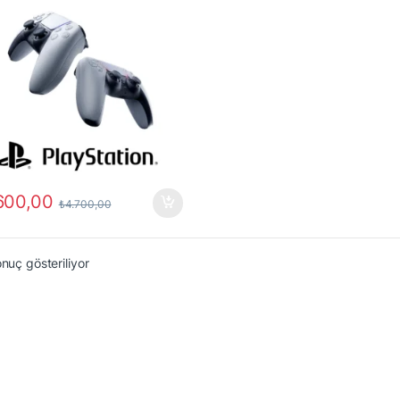
600,00
₺
4.700,00
onuç gösteriliyor