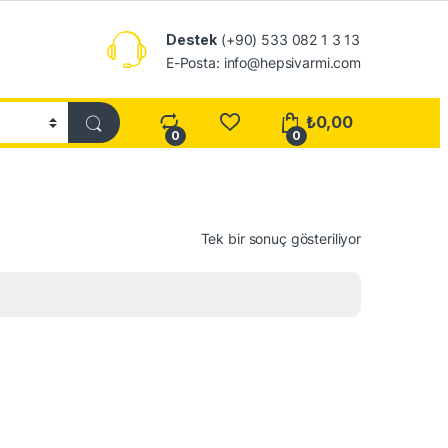
Destek
(+90) 533 082 1 3 13
E-Posta: info@hepsivarmi.com
₺
0,00
0
0
Tek bir sonuç gösteriliyor