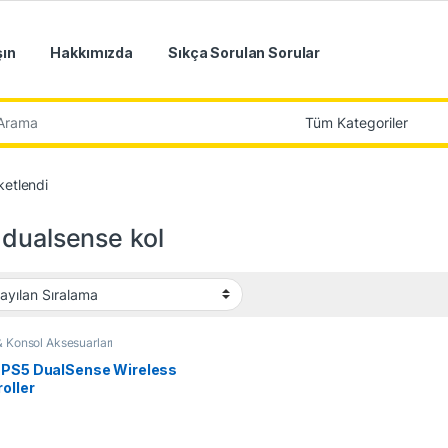
şın
Hakkımızda
Sıkça Sorulan Sorular
r:
ketlendi
 dualsense kol
 Konsol Aksesuarları
 PS5 DualSense Wireless
oller