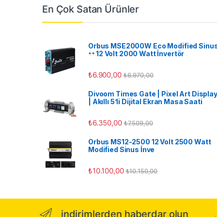
En Çok Satan Ürünler
Orbus MSE2000W Eco Modified Sinu
12 Volt 2000 Watt İnvertör
₺
6.900,00
₺
6.970,00
Divoom Times Gate | Pixel Art Displa
| Akıllı 5’li Dijital Ekran Masa Saati
₺
6.350,00
₺
7.509,00
Orbus MS12-2500 12 Volt 2500 Watt
Modified Sinus İnve
₺
10.100,00
₺
10.150,00
indirimlerden haberdar olun