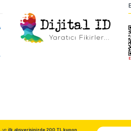
s
y
...ve
ilk alışverişinizde 200 TL kupon