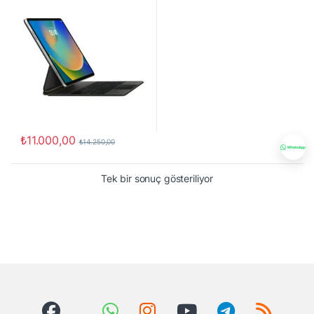
(Orjinal)
₺
11.000,00
₺
14.250,00
Tek bir sonuç gösteriliyor