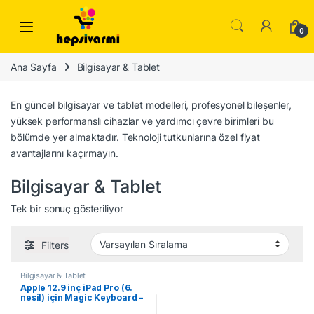
Skip to navigation
Skip to content
0
Ana Sayfa
Bilgisayar & Tablet
En güncel bilgisayar ve tablet modelleri, profesyonel bileşenler,
yüksek performanslı cihazlar ve yardımcı çevre birimleri bu
bölümde yer almaktadır. Teknoloji tutkunlarına özel fiyat
avantajlarını kaçırmayın.
Bilgisayar & Tablet
Tek bir sonuç gösteriliyor
Filters
Bilgisayar & Tablet
Apple 12.9 inç iPad Pro (6.
nesil) için Magic Keyboard –
Türkçe Q Klavye – Siyah