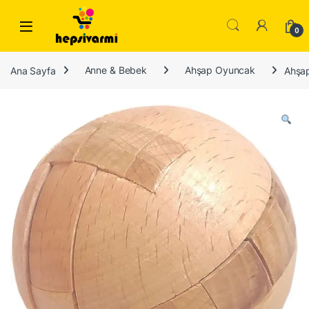
Skip to navigation
Skip to content
0
Ana Sayfa
Anne & Bebek
Ahşap Oyuncak
Ahşa