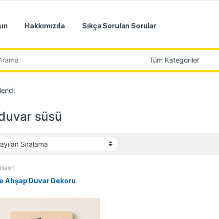
şın
Hakkımızda
Sıkça Sorulan Sorular
r:
lendi
 duvar süsü
asyon
e Ahşap Duvar Dekoru