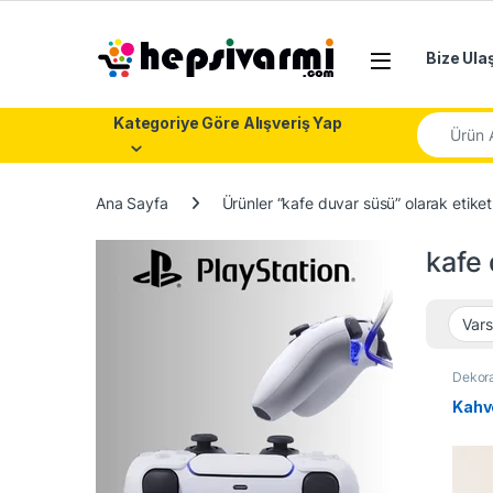
Skip to navigation
Skip to content
Bize Ula
Search fo
Kategoriye Göre Alışveriş Yap
Ana Sayfa
Ürünler “kafe duvar süsü” olarak etiket
kafe
Dekor
Kahv