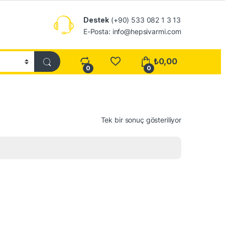
Destek
(+90) 533 082 1 3 13
E-Posta: info@hepsivarmi.com
₺
0,00
0
0
Tek bir sonuç gösteriliyor