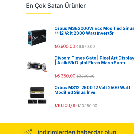
En Çok Satan Ürünler
Orbus MSE2000W Eco Modified Sinu
12 Volt 2000 Watt İnvertör
₺
6.900,00
₺
6.970,00
Divoom Times Gate | Pixel Art Displa
| Akıllı 5’li Dijital Ekran Masa Saati
₺
6.350,00
₺
7.509,00
Orbus MS12-2500 12 Volt 2500 Watt
Modified Sinus İnve
₺
10.100,00
₺
10.150,00
indirimlerden haberdar olun