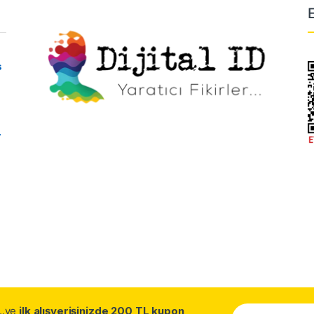
s
y
...ve
ilk alışverişinizde 200 TL kupon