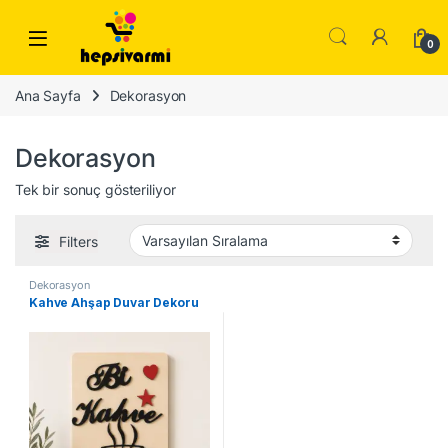
Skip to navigation
Skip to content
0
Ana Sayfa
Dekorasyon
Dekorasyon
Tek bir sonuç gösteriliyor
Filters
Dekorasyon
Kahve Ahşap Duvar Dekoru