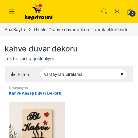
Skip to navigation
Skip to content
0
Ana Sayfa
Ürünler “kahve duvar dekoru” olarak etiketlendi
kahve duvar dekoru
Tek bir sonuç gösteriliyor
Filters
Dekorasyon
Kahve Ahşap Duvar Dekoru